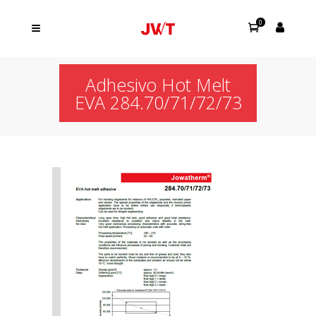
0
Adhesivo Hot Melt
EVA 284.70/71/72/73